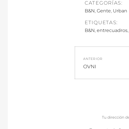
CATEGORÍAS:
,
,
B&N
Gente
Urban
ETIQUETAS:
,
B&N
entrecuadros
Navegació
ANTERIOR
de
Entrada
OVNI
anterior:
entradas
Tu dirección d