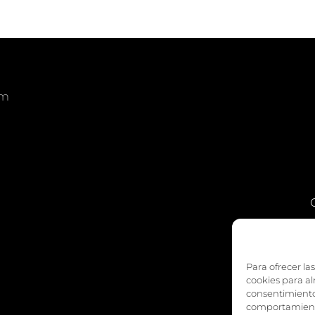
om
am
edIn
Para ofrecer la
cookies para al
consentimiento
comportamiento 