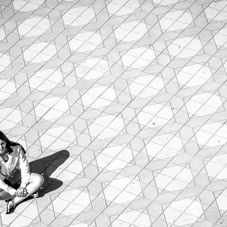
C
O
J
A
R
I
L
L
O