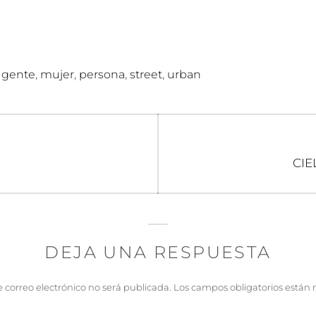
,
,
,
,
,
gente
mujer
persona
street
urban
n
Ent
CIE
sigu
DEJA UNA RESPUESTA
e correo electrónico no será publicada.
Los campos obligatorios están