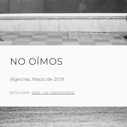
NO OÍMOS
Algeciras, Marzo de 2019
PUBLICADO
POR
02/04/2019
P
DEJA UN COMENTARIO
EL
A
C
O
J