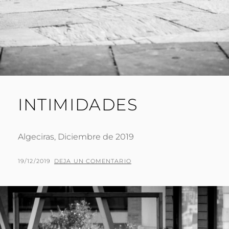
INTIMIDADES
Algeciras, Diciembre de 2019
PUBLICADO
POR
19/12/2019
P
DEJA UN COMENTARIO
EL
A
C
O
J