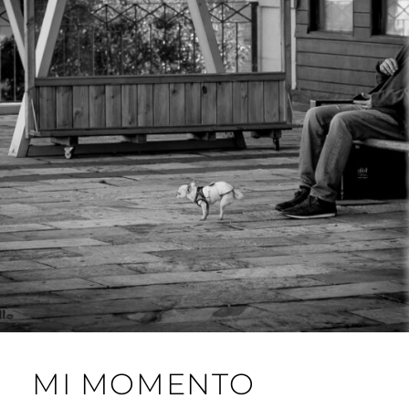
A
R
I
L
L
O
MI MOMENTO