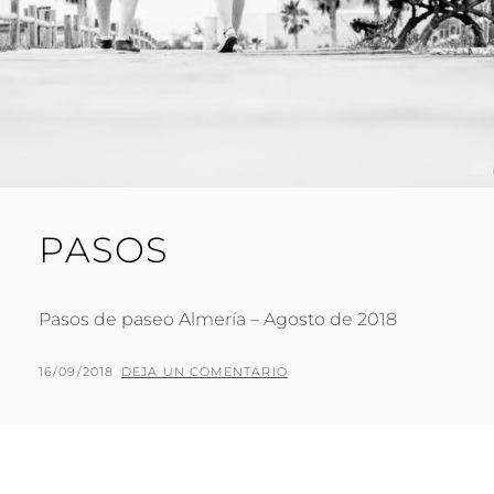
PASOS
Pasos de paseo Almería – Agosto de 2018
PUBLICADO
POR
16/09/2018
P
DEJA UN COMENTARIO
EL
A
C
O
J