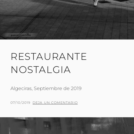
RESTAURANTE
NOSTALGIA
Algeciras, Septiembre de 2019
PUBLICADO
POR
07/10/2019
P
DEJA UN COMENTARIO
EL
A
C
O