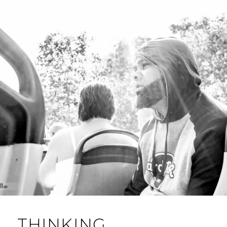
A
R
I
L
L
O
THINKING