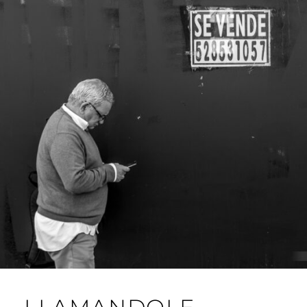
J
A
R
I
L
L
O