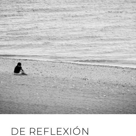
A
R
I
L
L
O
DE REFLEXIÓN