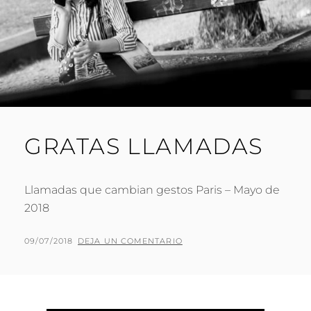
GRATAS LLAMADAS
Llamadas que cambian gestos Paris – Mayo de
2018
PUBLICADO
POR
09/07/2018
P
DEJA UN COMENTARIO
EL
A
C
O