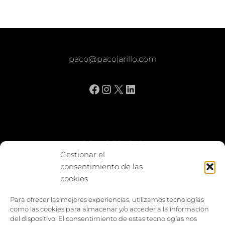
paco@pacojarillo.com
Facebook
Instagram
X
LinkedIn
BE vs REBAJAS
Gestionar el
consentimiento de las
Entes
cookies
Foto enfrentada
Para ofrecer las mejores experiencias, utilizamos tecnologías
como las cookies para almacenar y/o acceder a la información
Capturar y compartir
del dispositivo. El consentimiento de estas tecnologías nos