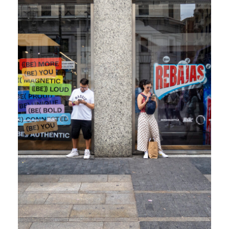
R
I
L
L
O