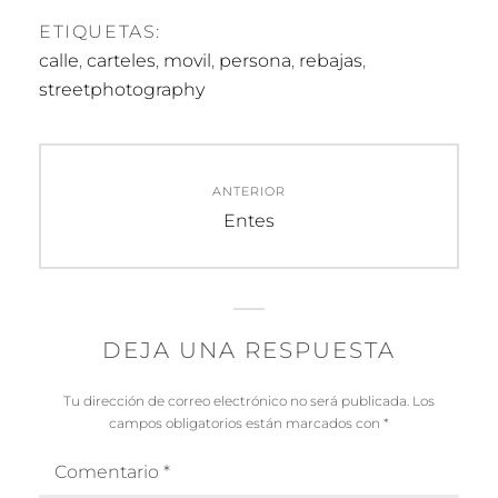
ETIQUETAS:
calle
,
carteles
,
movil
,
persona
,
rebajas
,
streetphotography
Navegación
ANTERIOR
de
Entrada
Entes
anterior:
entradas
DEJA UNA RESPUESTA
Tu dirección de correo electrónico no será publicada.
Los
campos obligatorios están marcados con
*
Comentario
*