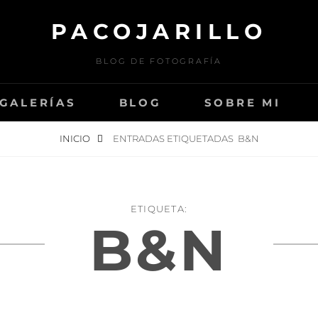
PACOJARILLO
BLOG DE FOTOGRAFÍA
GALERÍAS
BLOG
SOBRE MI
INICIO
ENTRADAS ETIQUETADAS
B&N
ETIQUETA:
B&N