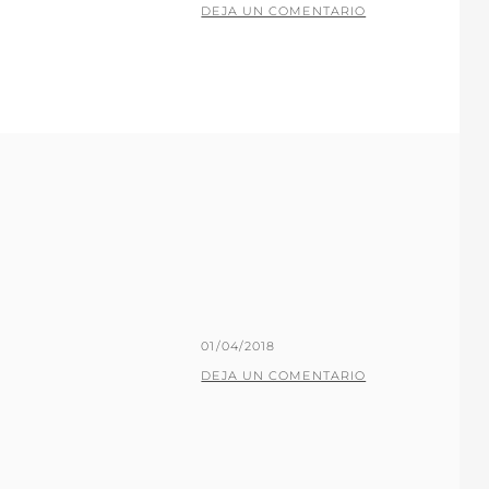
EL
POR
P
DEJA UN COMENTARIO
A
C
O
J
A
R
I
L
L
O
PUBLICADO
01/04/2018
EL
POR
P
DEJA UN COMENTARIO
A
C
O