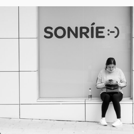
C
O
J
A
R
I
L
L
O