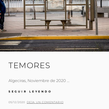
TEMORES
Algeciras, Noviembre de 2020 …
TEMORES
SEGUIR LEYENDO
PUBLICADO
POR
05/12/2020
P
DEJA UN COMENTARIO
EL
A