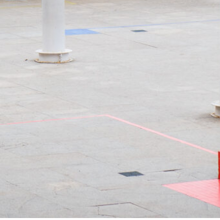
C
O
J
A
R
I
L
L
O