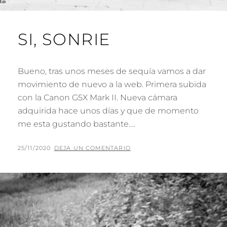
SI, SONRIE
Bueno, tras unos meses de sequía vamos a dar
movimiento de nuevo a la web. Primera subida
con la Canon G5X Mark II. Nueva cámara
adquirida hace unos días y que de momento
me esta gustando bastante….
PUBLICADO
POR
25/11/2020
P
DEJA UN COMENTARIO
EL
A
C
O
J
A