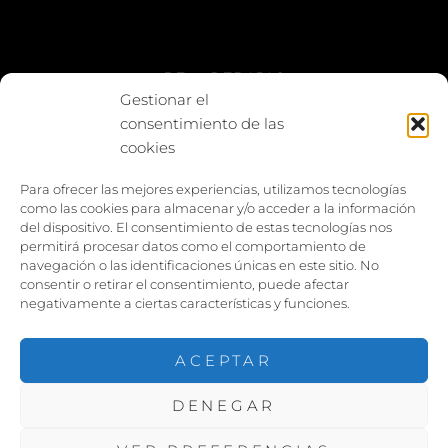
BE vs REBAJAS
Gestionar el
consentimiento de las
Entes
cookies
Foto enfrentada
Para ofrecer las mejores experiencias, utilizamos tecnologías
como las cookies para almacenar y/o acceder a la información
Capturar y compartir
del dispositivo. El consentimiento de estas tecnologías nos
permitirá procesar datos como el comportamiento de
Vía larga
navegación o las identificaciones únicas en este sitio. No
consentir o retirar el consentimiento, puede afectar
negativamente a ciertas características y funciones.
ACEPTAR
DENEGAR
COPYRIGHT ©2026
PACOJARILLO
. TODOS LOS
DERECHOS RESERVADOS. |