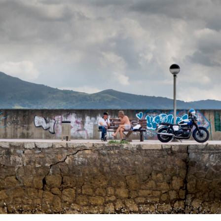
O
J
A
R
I
L
L
O