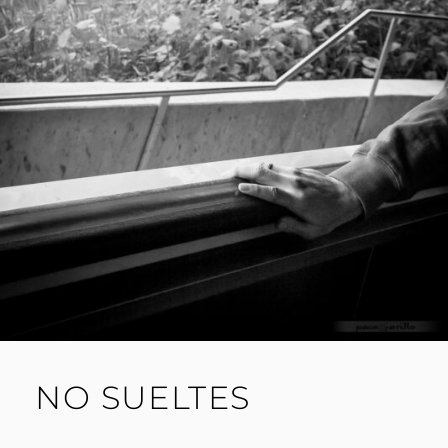
R
I
L
L
O
NO SUELTES