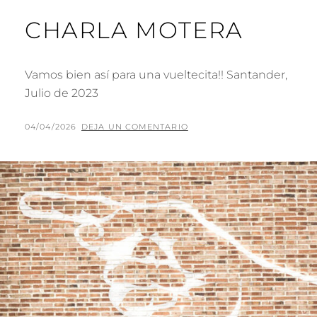
CHARLA MOTERA
Vamos bien así para una vueltecita!! Santander,
Julio de 2023
PUBLICADO
POR
04/04/2026
P
DEJA UN COMENTARIO
EL
A
C
O
J
A
R
I
L
L