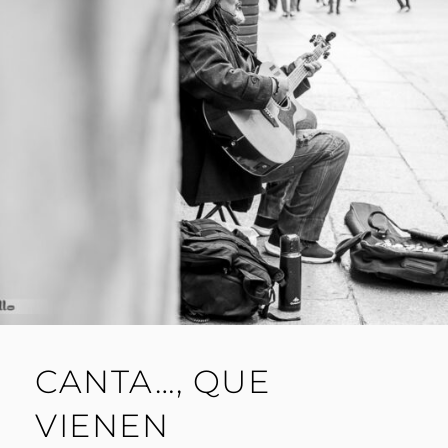
I
L
L
O
CANTA…, QUE
VIENEN