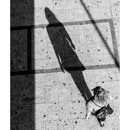
R
I
L
L
O