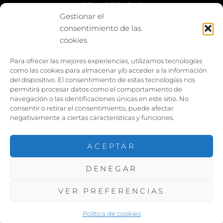
BE vs REBAJAS
Gestionar el
consentimiento de las
Entes
cookies
Foto enfrentada
Para ofrecer las mejores experiencias, utilizamos tecnologías
como las cookies para almacenar y/o acceder a la información
Capturar y compartir
del dispositivo. El consentimiento de estas tecnologías nos
permitirá procesar datos como el comportamiento de
Vía larga
navegación o las identificaciones únicas en este sitio. No
consentir o retirar el consentimiento, puede afectar
negativamente a ciertas características y funciones.
ACEPTAR
DENEGAR
COPYRIGHT ©2026
PACOJARILLO
. TODOS LOS
DERECHOS RESERVADOS. |
VER PREFERENCIAS
FOTOGRAFIE POR
CATCH THEMES
Política de cookies