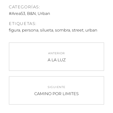
CATEGORÍAS:
#Area53
,
B&N
,
Urban
ETIQUETAS:
figura
,
persona
,
silueta
,
sombra
,
street
,
urban
Navegación
ANTERIOR
de
Entrada
A LA LUZ
anterior:
entradas
SIGUIENTE
Entrada
CAMINO POR LIMITES
siguiente: