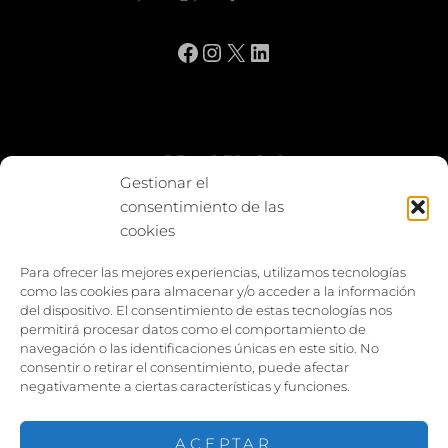
Facebook
Instagram
X
LinkedIn
BE vs REBAJAS
Gestionar el
consentimiento de las
Entes
cookies
Foto enfrentada
Para ofrecer las mejores experiencias, utilizamos tecnologías
como las cookies para almacenar y/o acceder a la información
Capturar y compartir
del dispositivo. El consentimiento de estas tecnologías nos
permitirá procesar datos como el comportamiento de
Vía larga
navegación o las identificaciones únicas en este sitio. No
consentir o retirar el consentimiento, puede afectar
negativamente a ciertas características y funciones.
ACEPTAR