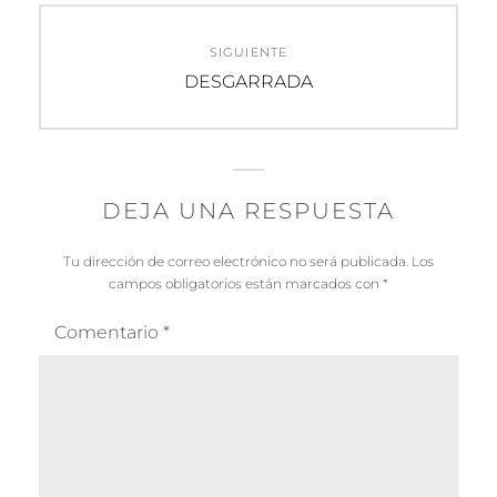
SIGUIENTE
Entrada
DESGARRADA
siguiente:
DEJA UNA RESPUESTA
Tu dirección de correo electrónico no será publicada.
Los
campos obligatorios están marcados con
*
Comentario
*