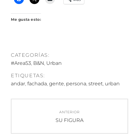
Me gusta esto:
CATEGORÍAS:
#Area53
,
B&N
,
Urban
ETIQUETAS:
andar
,
fachada
,
gente
,
persona
,
street
,
urban
Navegación
ANTERIOR
de
Entrada
SU FIGURA
anterior:
entradas