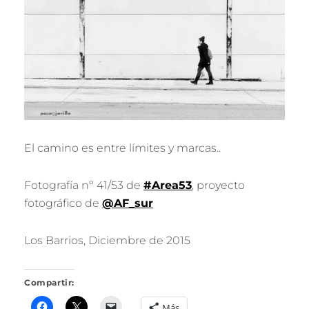
O
J
A
R
I
L
L
O
El camino es entre límites y marcas..
Fotografía nº 41/53 de
#Area53
, proyecto
fotográfico de
@AF_sur
Los Barrios, Diciembre de 2015
Compartir:
Más