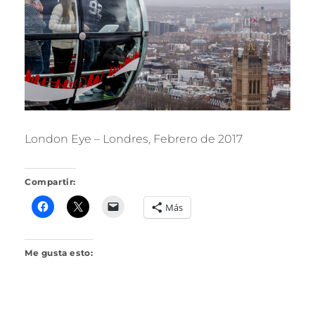
R
I
L
L
O
London Eye – Londres, Febrero de 2017
Compartir:
Más
Me gusta esto: