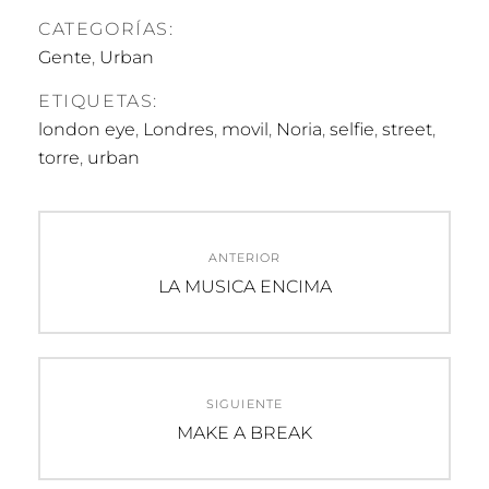
CATEGORÍAS:
Gente
,
Urban
ETIQUETAS:
london eye
,
Londres
,
movil
,
Noria
,
selfie
,
street
,
torre
,
urban
Navegación
ANTERIOR
de
Entrada
LA MUSICA ENCIMA
anterior:
entradas
SIGUIENTE
Entrada
MAKE A BREAK
siguiente: