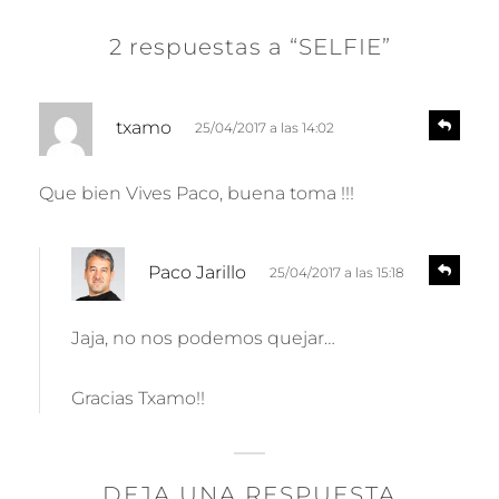
2 respuestas a “SELFIE”
d
R
txamo
25/04/2017 a las 14:02
e
i
s
c
p
Que bien Vives Paco, buena toma !!!
e
o
n
:
d
d
R
e
Paco Jarillo
25/04/2017 a las 15:18
e
i
r
s
c
p
Jaja, no nos podemos quejar…
e
o
n
:
d
Gracias Txamo!!
e
r
DEJA UNA RESPUESTA