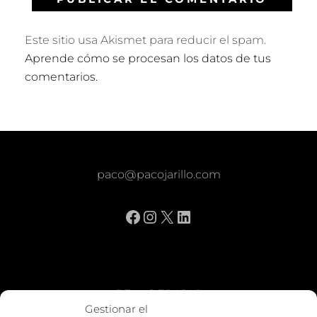
Este sitio usa Akismet para reducir el spam.
Aprende cómo se procesan los datos de tus
comentarios.
paco@pacojarillo.com
Facebook
Instagram
X
LinkedIn
BE vs REBAJAS
Gestionar el