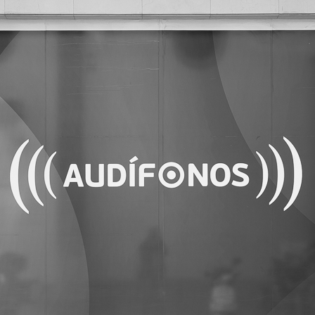
C
O
J
A
R
I
L
L
O