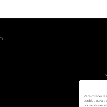
om
am
edIn
Para ofrecer la
cookies para al
consentimiento