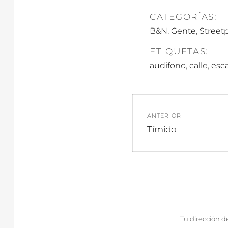
CATEGORÍAS:
,
,
B&N
Gente
Street
ETIQUETAS:
,
,
audifono
calle
esc
Navegació
ANTERIOR
de
Entrada
Tímido
anterior:
entradas
Tu dirección d