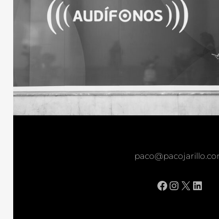
paco@pacojarillo.c
Facebook
Instagr
X
Link