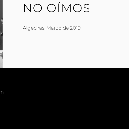
NO OÍMOS
Algeciras, Marzo de 2019
om
am
edIn