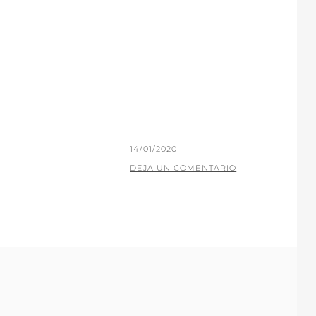
PUBLICADO
14/01/2020
EL
POR
P
DEJA UN COMENTARIO
A
C
O
J
A
R
I