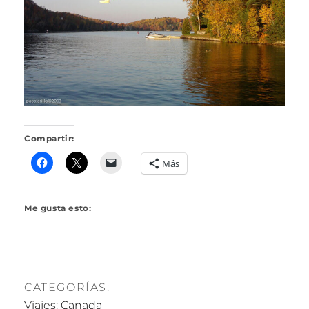
R
I
L
L
O
Compartir:
Más
Me gusta esto:
CATEGORÍAS:
Viajes: Canada