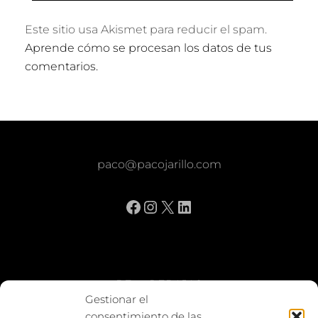
Este sitio usa Akismet para reducir el spam.
Aprende cómo se procesan los datos de tus
comentarios.
paco@pacojarillo.com
Facebook
Instagram
X
LinkedIn
BE vs REBAJAS
Gestionar el
consentimiento de las
Entes