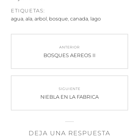
ETIQUETAS:
agua
,
ala
,
arbol
,
bosque
,
canada
,
lago
Navegación
ANTERIOR
de
Entrada
BOSQUES AEREOS II
anterior:
entradas
SIGUIENTE
Entrada
NIEBLA EN LA FABRICA
siguiente:
DEJA UNA RESPUESTA