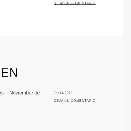
EL
POR
P
DEJA UN COMENTARIO
A
C
O
J
A
R
I
L
EEN
L
O
ras – Noviembre de
PUBLICADO
24/11/2014
EL
POR
P
DEJA UN COMENTARIO
A
C
O