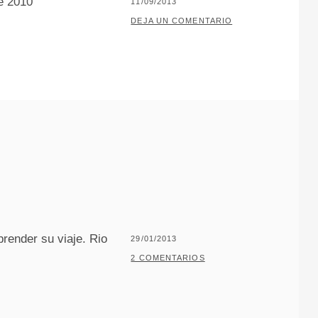
e 2010
PUBLICADO
11/09/2013
EL
POR
P
DEJA UN COMENTARIO
A
C
O
J
A
R
I
L
L
O
render su viaje. Rio
PUBLICADO
29/01/2013
EL
POR
P
2 COMENTARIOS
A
C
O