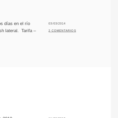
L
O
s días en el río
PUBLICADO
03/03/2014
 lateral. Tarifa –
EL
POR
P
2 COMENTARIOS
A
C
O
J
A
R
I
L
L
O