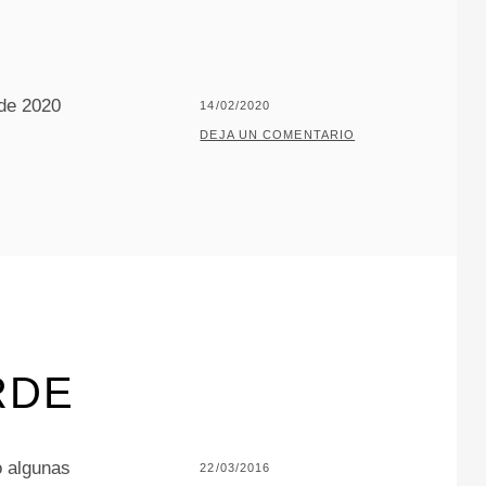
L
L
O
 de 2020
PUBLICADO
14/02/2020
EL
POR
P
DEJA UN COMENTARIO
A
C
O
J
A
R
I
L
RDE
L
O
o algunas
PUBLICADO
22/03/2016