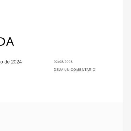
DA
o de 2024
PUBLICADO
02/05/2026
EL
POR
P
DEJA UN COMENTARIO
A
C
O
J
A
R
I