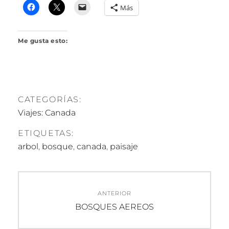
R
Más
I
L
L
Me gusta esto:
O
CATEGORÍAS:
Viajes: Canada
ETIQUETAS:
arbol
,
bosque
,
canada
,
paisaje
Navegación
ANTERIOR
de
Entrada
BOSQUES AEREOS
anterior:
entradas