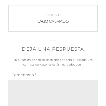
SIGUIENTE
Entrada
LAGO CALMADO
siguiente:
DEJA UNA RESPUESTA
Tu dirección de correo electrónico no será publicada.
Los
campos obligatorios están marcados con
*
Comentario
*