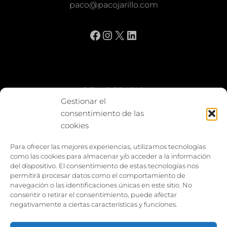
paco@pacojarillo.com
Facebook
Instagram
X
LinkedIn
BE vs REBAJAS
Gestionar el
consentimiento de las
Entes
cookies
Foto enfrentada
Para ofrecer las mejores experiencias, utilizamos tecnologías
como las cookies para almacenar y/o acceder a la información
Capturar y compartir
del dispositivo. El consentimiento de estas tecnologías nos
permitirá procesar datos como el comportamiento de
Vía larga
navegación o las identificaciones únicas en este sitio. No
consentir o retirar el consentimiento, puede afectar
negativamente a ciertas características y funciones.