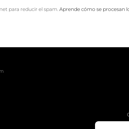
smet para reducir el spam.
Aprende cómo se procesan lo
om
am
edIn