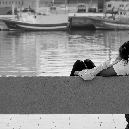
C
O
J
A
R
I
L
L
O