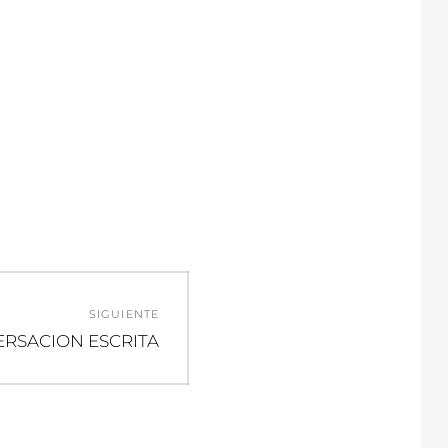
SIGUIENTE
a
RSACION ESCRITA
te: