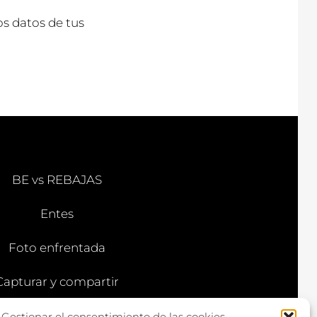
s datos de tus
BE vs REBAJAS
Entes
Foto enfrentada
Capturar y compartir
Vía larga
Gestionar el consentimiento de las cookies