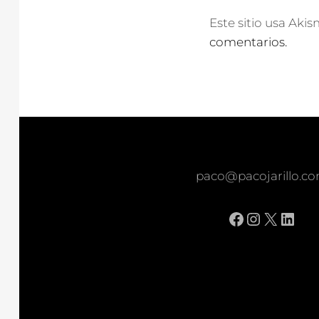
Este sitio usa Aki
comentarios.
paco@pacojarillo.c
Facebook
Instagr
X
Link