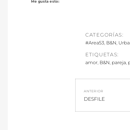
Me gusta esto:
CATEGORÍAS:
,
,
#Area53
B&N
Urba
ETIQUETAS:
,
,
,
amor
B&N
pareja
Navegació
ANTERIOR
de
Entrada
DESFILE
anterior:
entradas