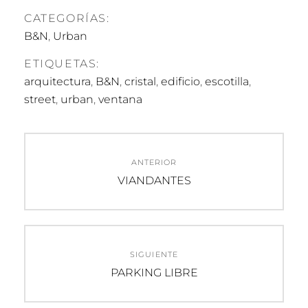
CATEGORÍAS:
B&N
,
Urban
ETIQUETAS:
arquitectura
,
B&N
,
cristal
,
edificio
,
escotilla
,
street
,
urban
,
ventana
Navegación
ANTERIOR
de
Entrada
VIANDANTES
anterior:
entradas
SIGUIENTE
Entrada
PARKING LIBRE
siguiente: