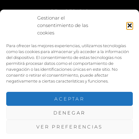
BE vs REBAJAS
Gestionar el
consentimiento de las
Entes
cookies
Foto enfrentada
Para ofrecer las mejores experiencias, utilizamos tecnologías
como las cookies para almacenar y/o acceder a la información
Capturar y compartir
del dispositivo. El consentimiento de estas tecnologías nos
permitirá procesar datos como el comportamiento de
Vía larga
navegación o las identificaciones únicas en este sitio. No
consentir o retirar el consentimiento, puede afectar
negativamente a ciertas características y funciones.
ACEPTAR
DENEGAR
COPYRIGHT ©2026
PACOJARILLO
. TODOS LOS
DERECHOS RESERVADOS. |
VER PREFERENCIAS
FOTOGRAFIE POR
CATCH THEMES