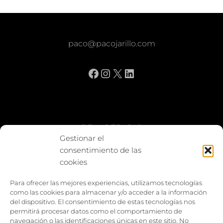
paco@pacojarillo.com
Facebook
Instagram
X
LinkedIn
BE vs REBAJAS
Gestionar el
consentimiento de las
Entes
cookies
Foto enfrentada
Para ofrecer las mejores experiencias, utilizamos tecnologías
como las cookies para almacenar y/o acceder a la información
Capturar y compartir
del dispositivo. El consentimiento de estas tecnologías nos
permitirá procesar datos como el comportamiento de
Vía larga
navegación o las identificaciones únicas en este sitio. No