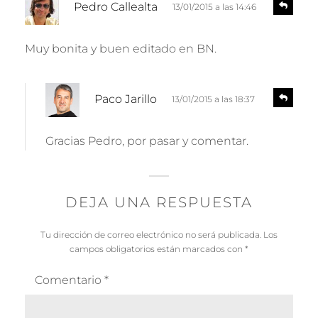
R
Pedro Callealta
13/01/2015 a las 14:46
e
i
s
c
p
Muy bonita y buen editado en BN.
e
o
n
:
d
d
R
e
Paco Jarillo
13/01/2015 a las 18:37
e
i
r
s
c
p
Gracias Pedro, por pasar y comentar.
e
o
n
:
d
e
DEJA UNA RESPUESTA
r
Tu dirección de correo electrónico no será publicada.
Los
campos obligatorios están marcados con
*
Comentario
*