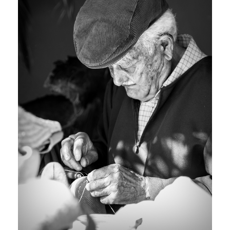
R
I
L
L
O