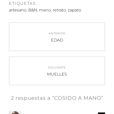
ETIQUETAS:
artesano
,
B&N
,
mano
,
retrato
,
zapato
Navegación
ANTERIOR
de
Entrada
EDAD
anterior:
entradas
SIGUIENTE
Entrada
MUELLES
siguiente:
2 respuestas a “COSIDO A MANO”
d