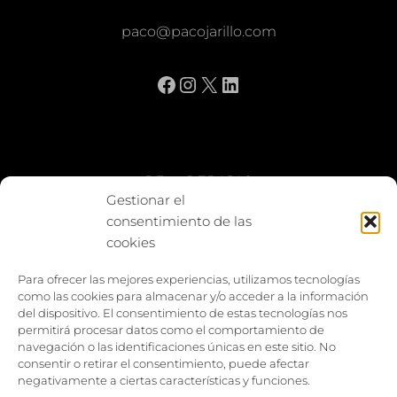
paco@pacojarillo.com
Facebook
Instagram
X
LinkedIn
BE vs REBAJAS
Gestionar el
consentimiento de las
Entes
cookies
Foto enfrentada
Para ofrecer las mejores experiencias, utilizamos tecnologías
como las cookies para almacenar y/o acceder a la información
Capturar y compartir
del dispositivo. El consentimiento de estas tecnologías nos
permitirá procesar datos como el comportamiento de
Vía larga
navegación o las identificaciones únicas en este sitio. No
consentir o retirar el consentimiento, puede afectar
negativamente a ciertas características y funciones.