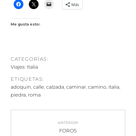
R
Más
I
L
L
Me gusta esto:
O
CATEGORÍAS:
Viajes: Italia
ETIQUETAS:
adoquin
,
calle
,
calzada
,
caminar
,
camino
,
italia
,
piedra
,
roma
Navegación
ANTERIOR
de
Entrada
FOROS