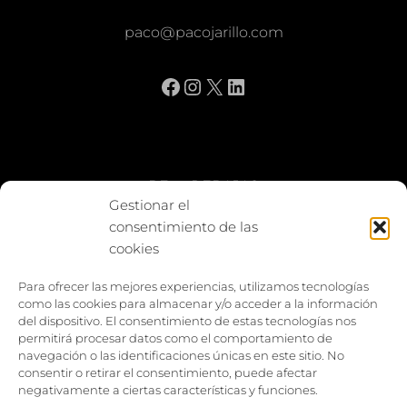
paco@pacojarillo.com
Facebook
Instagram
X
LinkedIn
BE vs REBAJAS
Gestionar el
consentimiento de las
Entes
cookies
Foto enfrentada
Para ofrecer las mejores experiencias, utilizamos tecnologías
como las cookies para almacenar y/o acceder a la información
Capturar y compartir
del dispositivo. El consentimiento de estas tecnologías nos
permitirá procesar datos como el comportamiento de
Vía larga
navegación o las identificaciones únicas en este sitio. No
consentir o retirar el consentimiento, puede afectar
negativamente a ciertas características y funciones.