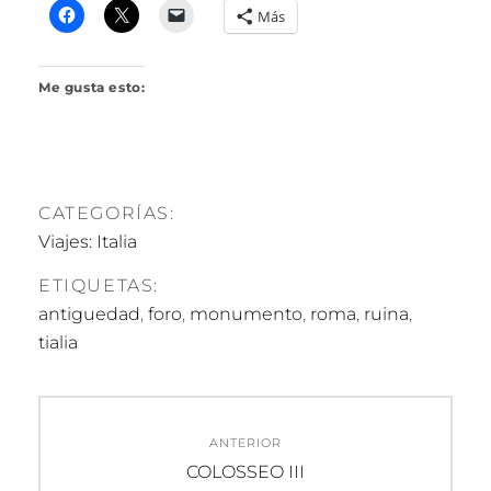
R
Más
I
L
L
Me gusta esto:
O
CATEGORÍAS:
Viajes: Italia
ETIQUETAS:
antiguedad
,
foro
,
monumento
,
roma
,
ruina
,
tialia
Navegación
ANTERIOR
de
Entrada
COLOSSEO III