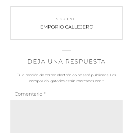
SIGUIENTE
Entrada
EMPORIO CALLEJERO
siguiente:
DEJA UNA RESPUESTA
Tu dirección de correo electrónico no será publicada.
Los
campos obligatorios están marcados con
*
Comentario
*