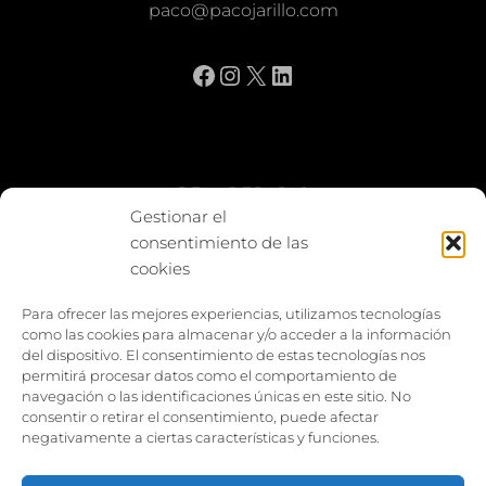
paco@pacojarillo.com
Facebook
Instagram
X
LinkedIn
BE vs REBAJAS
Gestionar el
consentimiento de las
Entes
cookies
Foto enfrentada
Para ofrecer las mejores experiencias, utilizamos tecnologías
como las cookies para almacenar y/o acceder a la información
Capturar y compartir
del dispositivo. El consentimiento de estas tecnologías nos
permitirá procesar datos como el comportamiento de
Vía larga
navegación o las identificaciones únicas en este sitio. No
consentir o retirar el consentimiento, puede afectar
negativamente a ciertas características y funciones.