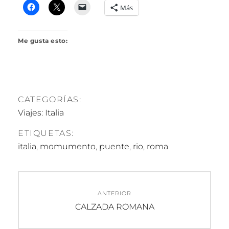
R
Más
I
L
L
Me gusta esto:
O
CATEGORÍAS:
Viajes: Italia
ETIQUETAS:
italia
,
momumento
,
puente
,
rio
,
roma
Navegación
ANTERIOR
de
Entrada
CALZADA ROMANA
anterior:
entradas