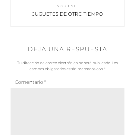
SIGUIENTE
Entrada
JUGUETES DE OTRO TIEMPO
siguiente:
DEJA UNA RESPUESTA
Tu dirección de correo electrónico no será publicada.
Los
campos obligatorios están marcados con
*
Comentario
*