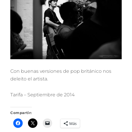
O
J
A
R
I
L
L
O
Con buenas versiones de pop británico nos
deleito el artista.
Tarifa – Septiembre de 2014
Compartir:
Más