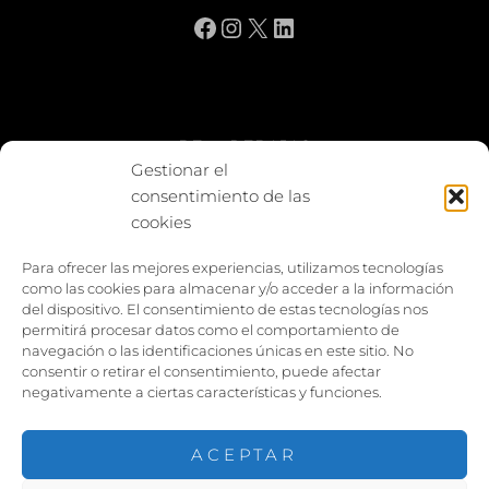
Facebook
Instagram
X
LinkedIn
BE vs REBAJAS
Gestionar el
consentimiento de las
Entes
cookies
Foto enfrentada
Para ofrecer las mejores experiencias, utilizamos tecnologías
como las cookies para almacenar y/o acceder a la información
Capturar y compartir
del dispositivo. El consentimiento de estas tecnologías nos
permitirá procesar datos como el comportamiento de
Vía larga
navegación o las identificaciones únicas en este sitio. No
consentir o retirar el consentimiento, puede afectar
negativamente a ciertas características y funciones.
ACEPTAR