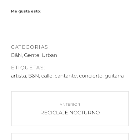
Me gusta esto:
CATEGORÍAS:
B&N
,
Gente
,
Urban
ETIQUETAS:
artista
,
B&N
,
calle
,
cantante
,
concierto
,
guitarra
Navegación
ANTERIOR
de
Entrada
RECICLAJE NOCTURNO
anterior:
entradas