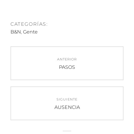
CATEGORÍAS:
B&N
,
Gente
Navegación
ANTERIOR
de
Entrada
PASOS
anterior:
entradas
SIGUIENTE
Entrada
AUSENCIA
siguiente: