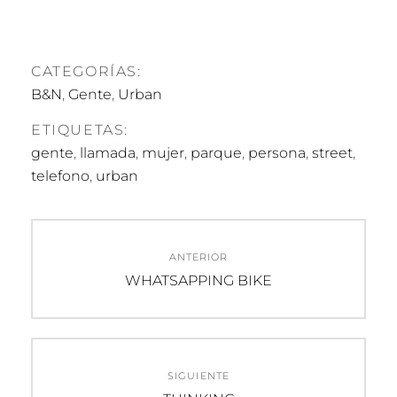
CATEGORÍAS:
B&N
,
Gente
,
Urban
ETIQUETAS:
gente
,
llamada
,
mujer
,
parque
,
persona
,
street
,
telefono
,
urban
Navegación
ANTERIOR
de
Entrada
WHATSAPPING BIKE
anterior:
entradas
SIGUIENTE