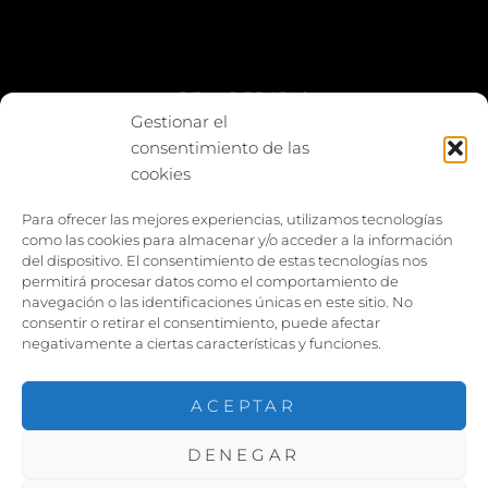
BE vs REBAJAS
Gestionar el
consentimiento de las
Entes
cookies
Foto enfrentada
Para ofrecer las mejores experiencias, utilizamos tecnologías
como las cookies para almacenar y/o acceder a la información
Capturar y compartir
del dispositivo. El consentimiento de estas tecnologías nos
permitirá procesar datos como el comportamiento de
Vía larga
navegación o las identificaciones únicas en este sitio. No
consentir o retirar el consentimiento, puede afectar
negativamente a ciertas características y funciones.
ACEPTAR
DENEGAR
COPYRIGHT ©2026
PACOJARILLO
. TODOS LOS