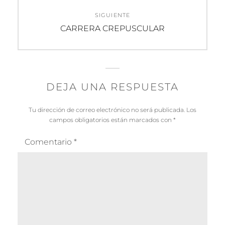
SIGUIENTE
Entrada
CARRERA CREPUSCULAR
siguiente:
DEJA UNA RESPUESTA
Tu dirección de correo electrónico no será publicada.
Los
campos obligatorios están marcados con
*
Comentario
*