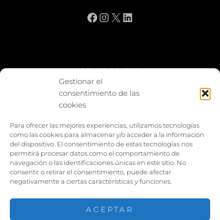
Facebook
Instagram
X
LinkedIn
BE vs REBAJAS
Gestionar el
consentimiento de las
Entes
cookies
Foto enfrentada
Para ofrecer las mejores experiencias, utilizamos tecnologías
como las cookies para almacenar y/o acceder a la información
Capturar y compartir
del dispositivo. El consentimiento de estas tecnologías nos
permitirá procesar datos como el comportamiento de
Vía larga
navegación o las identificaciones únicas en este sitio. No
consentir o retirar el consentimiento, puede afectar
negativamente a ciertas características y funciones.
ACEPTAR