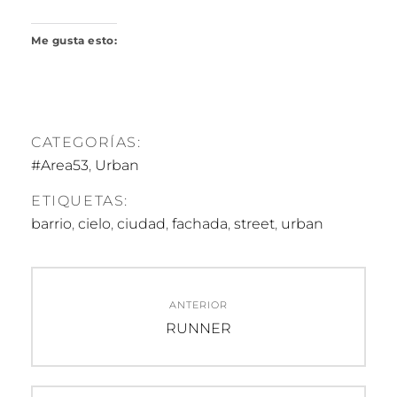
Me gusta esto:
CATEGORÍAS:
#Area53
,
Urban
ETIQUETAS:
barrio
,
cielo
,
ciudad
,
fachada
,
street
,
urban
Navegación
ANTERIOR
de
Entrada
RUNNER
anterior:
entradas