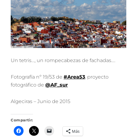
R
I
L
L
O
Un tetris…, un rompecabezas de fachadas….
Fotografía nº 19/53 de
#Area53
, proyecto
fotográfico de
@AF_sur
Algeciras – Junio de 2015
Compartir:
Más