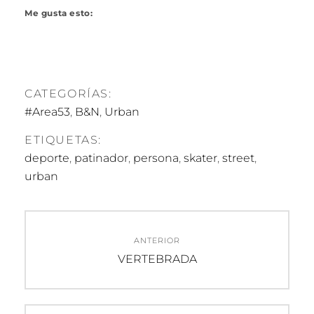
Me gusta esto:
CATEGORÍAS:
#Area53
,
B&N
,
Urban
ETIQUETAS:
deporte
,
patinador
,
persona
,
skater
,
street
,
urban
Navegación
ANTERIOR
de
Entrada
VERTEBRADA
anterior:
entradas