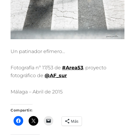
R
I
L
L
O
Un patinador efímero…
Fotografía nº 17/53 de
#Area53
, proyecto
fotográfico de
@AF_sur
Málaga – Abril de 2015
Compartir:
Más