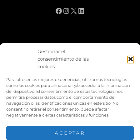
Facebook
Instagram
X
LinkedIn
BE vs REBAJAS
Gestionar el
consentimiento de las
Entes
cookies
Foto enfrentada
Para ofrecer las mejores experiencias, utilizamos tecnologías
como las cookies para almacenar y/o acceder a la información
Capturar y compartir
del dispositivo. El consentimiento de estas tecnologías nos
permitirá procesar datos como el comportamiento de
Vía larga
navegación o las identificaciones únicas en este sitio. No
consentir o retirar el consentimiento, puede afectar
negativamente a ciertas características y funciones.
ACEPTAR