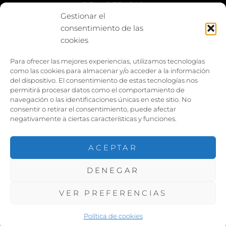
BE vs REBAJAS
Gestionar el
consentimiento de las
Entes
cookies
Foto enfrentada
Para ofrecer las mejores experiencias, utilizamos tecnologías
como las cookies para almacenar y/o acceder a la información
Capturar y compartir
del dispositivo. El consentimiento de estas tecnologías nos
permitirá procesar datos como el comportamiento de
Vía larga
navegación o las identificaciones únicas en este sitio. No
consentir o retirar el consentimiento, puede afectar
negativamente a ciertas características y funciones.
ACEPTAR
DENEGAR
COPYRIGHT ©2026
PACOJARILLO
. TODOS LOS
DERECHOS RESERVADOS. |
VER PREFERENCIAS
FOTOGRAFIE POR
CATCH THEMES
Política de cookies