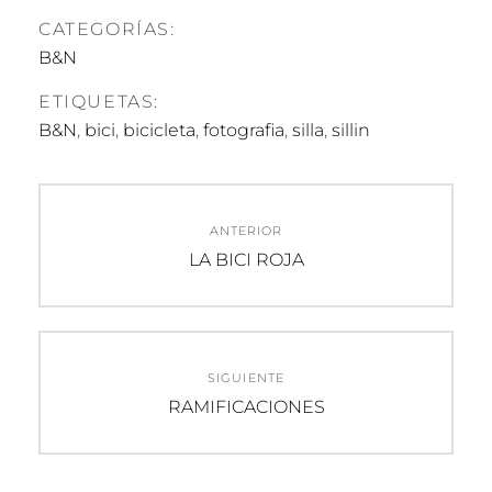
CATEGORÍAS:
B&N
ETIQUETAS:
B&N
,
bici
,
bicicleta
,
fotografia
,
silla
,
sillin
Navegación
ANTERIOR
de
Entrada
LA BICI ROJA
anterior:
entradas
SIGUIENTE
Entrada
RAMIFICACIONES
siguiente: