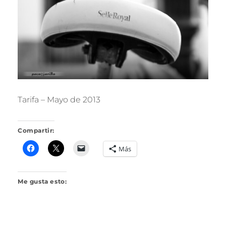
R
I
L
L
O
Tarifa – Mayo de 2013
Compartir:
Más
Me gusta esto: