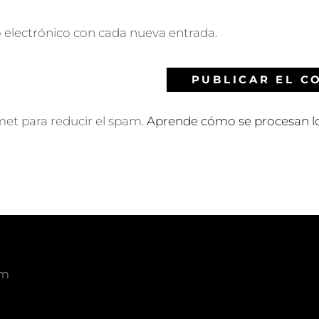
o electrónico con cada nueva entrada.
smet para reducir el spam.
Aprende cómo se procesan lo
om
am
edIn