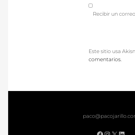
Recibir un corre
Este sitio usa Aki
comentarios.
paco@pacojarillo.c
Facebook
Instagr
X
Link