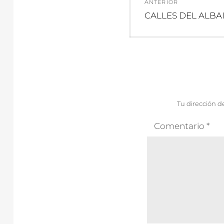
ANTERIOR
de
Entrada
CALLES DEL ALBAI
anterior:
entradas
Tu dirección d
Comentario
*