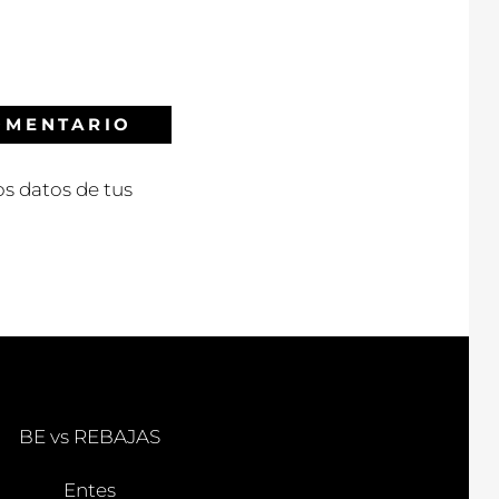
s datos de tus
BE vs REBAJAS
Entes