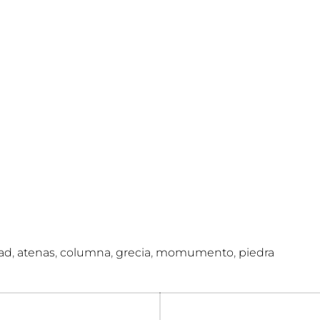
C
O
J
A
R
I
L
L
O
,
,
,
,
,
ad
atenas
columna
grecia
momumento
piedra
n