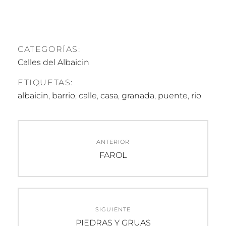
CATEGORÍAS:
Calles del Albaicin
ETIQUETAS:
albaicin
,
barrio
,
calle
,
casa
,
granada
,
puente
,
rio
Navegación
ANTERIOR
de
Entrada
FAROL
anterior:
entradas
SIGUIENTE
Entrada
PIEDRAS Y GRUAS