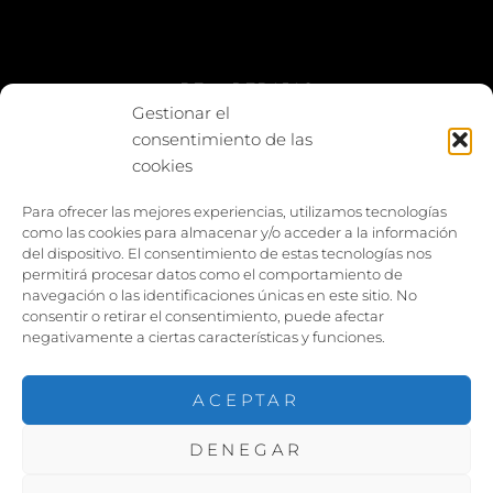
BE vs REBAJAS
Gestionar el
consentimiento de las
Entes
cookies
Foto enfrentada
Para ofrecer las mejores experiencias, utilizamos tecnologías
como las cookies para almacenar y/o acceder a la información
Capturar y compartir
del dispositivo. El consentimiento de estas tecnologías nos
permitirá procesar datos como el comportamiento de
Vía larga
navegación o las identificaciones únicas en este sitio. No
consentir o retirar el consentimiento, puede afectar
negativamente a ciertas características y funciones.
ACEPTAR
DENEGAR
COPYRIGHT ©2026
PACOJARILLO
. TODOS LOS
DERECHOS RESERVADOS. |