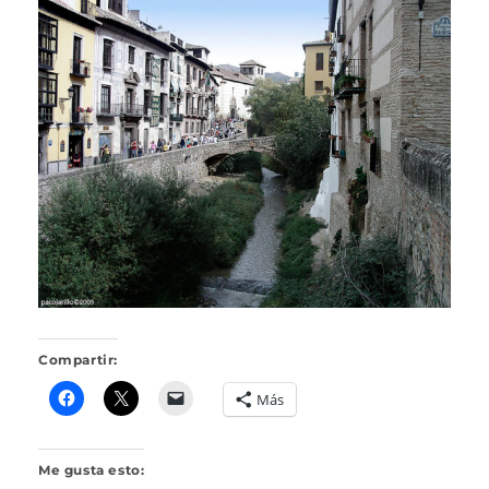
A
C
O
J
A
R
I
L
L
O
Compartir:
Más
Me gusta esto: