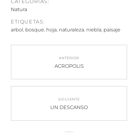
CATEGORÍAS:
Natura
ETIQUETAS:
arbol
,
bosque
,
hoja
,
naturaleza
,
niebla
,
paisaje
Navegación
ANTERIOR
de
Entrada
ACROPOLIS
anterior:
entradas
SIGUIENTE
Entrada
UN DESCANSO
siguiente: