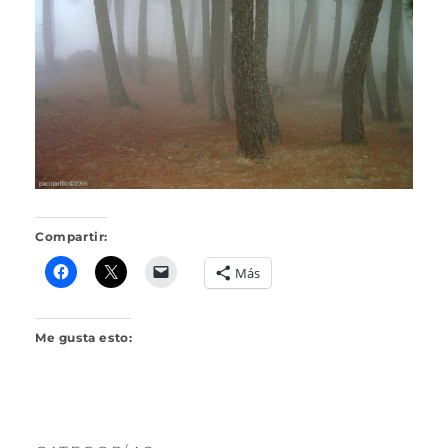
R
I
L
L
O
Compartir:
Más
Me gusta esto: