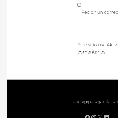
Recibir un corre
Este sitio usa Aki
comentarios.
paco@pacojarillo.c
Facebook
Instagr
X
Link