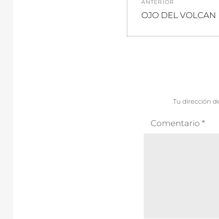
ANTERIOR
de
Entrada
OJO DEL VOLCAN
anterior:
entradas
Tu dirección d
Comentario
*