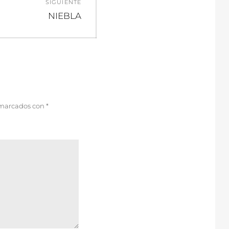
SIGUIENTE
Entrada
NIEBLA
siguiente:
 marcados con
*