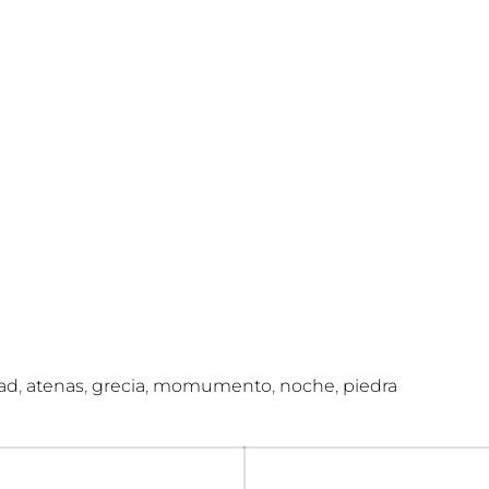
C
O
J
A
R
I
L
L
O
,
,
,
,
,
ad
atenas
grecia
momumento
noche
piedra
n