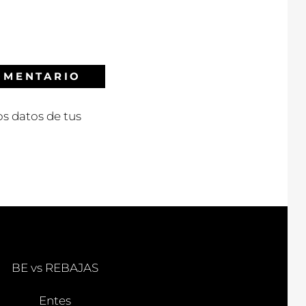
s datos de tus
BE vs REBAJAS
Entes