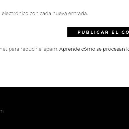
o electrónico con cada nueva entrada.
smet para reducir el spam.
Aprende cómo se procesan lo
om
am
edIn