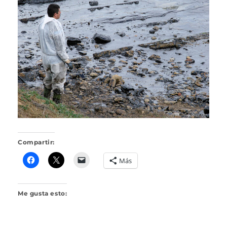
O
J
A
R
I
L
L
O
Compartir:
Más
Me gusta esto: