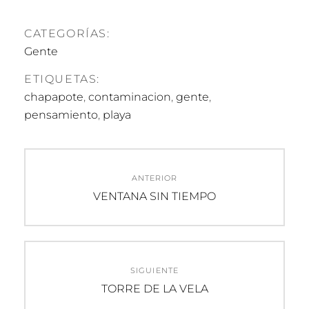
CATEGORÍAS:
Gente
ETIQUETAS:
chapapote
,
contaminacion
,
gente
,
pensamiento
,
playa
Navegación
ANTERIOR
de
Entrada
VENTANA SIN TIEMPO
anterior:
entradas
SIGUIENTE
Entrada
TORRE DE LA VELA
siguiente: