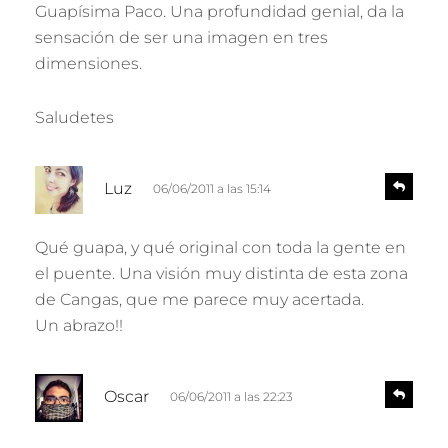
p
Guapísima Paco. Una profundidad genial, da la
e
o
sensación de ser una imagen en tres
n
:
d
dimensiones.
e
r
Saludetes
d
R
Luz
06/06/2011 a las 15:14
e
i
s
c
p
Qué guapa, y qué original con toda la gente en
e
o
el puente. Una visión muy distinta de esta zona
n
:
d
de Cangas, que me parece muy acertada.
e
Un abrazo!!
r
d
R
Oscar
06/06/2011 a las 22:23
e
i
s
c
p