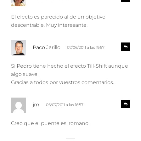
e
i
s
c
p
El efecto es parecido al de un objetivo
e
o
descentrable. Muy interesante.
n
:
d
e
d
r
R
Paco Jarillo
07/06/2011 a las 19:57
e
i
s
c
p
Si Pedro tiene hecho el efecto Till-Shift aunque
e
o
algo suave.
n
:
d
Gracias a todos por vuestros comentarios.
e
r
d
R
jm
06/07/2011 a las 16:57
e
i
s
c
p
Creo que el puente es, romano.
e
o
n
:
d