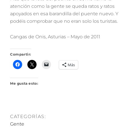
R
atención como la gente se queda ratos y ratos
I
apoyados en esa barandilla del puente nuevo. Y
L
L
podéis comprobar que no eran solo los turistas.
O
Cangas de Onis, Asturias – Mayo de 2011
Compartir:
Más
Me gusta esto:
CATEGORÍAS:
Gente