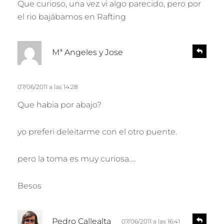
Que curioso, una vez vi algo parecido, pero por
e
o
el rio bajábamos en Rafting
n
:
d
e
d
r
R
Mª Angeles y Jose
e
i
s
c
p
e
07/06/2011 a las 14:28
o
n
:
Que habia por abajo?
d
e
r
yo preferi deleitarme con el otro puente.
pero la toma es muy curiosa….
Besos
d
R
Pedro Callealta
07/06/2011 a las 16:41