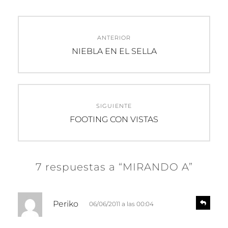
Navegación
ANTERIOR
de
Entrada
NIEBLA EN EL SELLA
anterior:
entradas
SIGUIENTE
Entrada
FOOTING CON VISTAS
siguiente:
7 respuestas a “MIRANDO A”
d
R
Periko
06/06/2011 a las 00:04
e
i
s
c