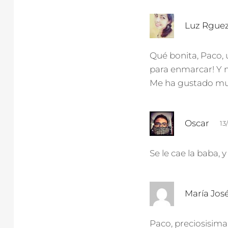
Luz Rgue
Qué bonita, Paco, 
para enmarcar! Y 
Me ha gustado mu
d
Oscar
13
i
c
Se le cae la baba, 
e
:
María Jos
Paco, preciosisim