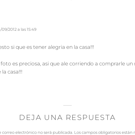
e
:
4/09/2012 a las 15:49
to si que es tener alegria en la casa!!!
 foto es preciosa, asi que ale corriendo a comprarle u
 la casa!!!
DEJA UNA RESPUESTA
e correo electrónico no será publicada.
Los campos obligatorios están