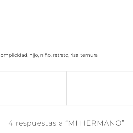
,
,
,
,
,
complicidad
hijo
niño
retrato
risa
ternura
n
4 respuestas a “MI HERMANO”