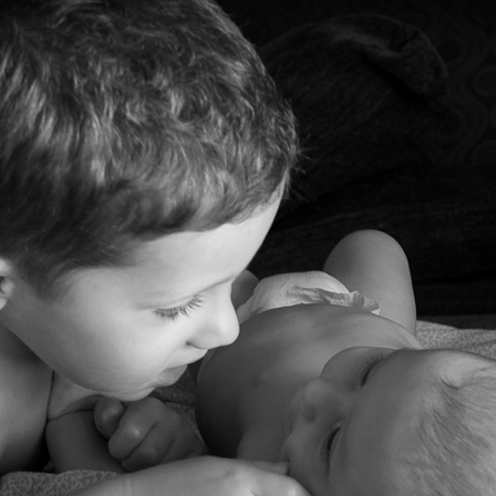
C
O
J
A
R
I
L
L
O