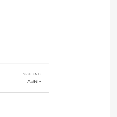
SIGUIENTE
Entrada
ABRIR
siguiente: