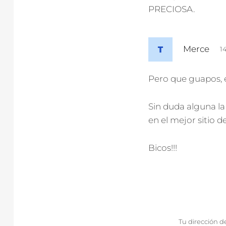
PRECIOSA.
d
Merce
1
i
c
Pero que guapos, es
e
:
Sin duda alguna la
en el mejor sitio de
Bicos!!!
Tu dirección d