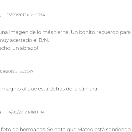
d
z
13/09/2012 a las 16:14
i
c
una imagen de lo más tierna. Un bonito recuerdo para e
e
muy acertado el B/N.
:
cho, un abrazo!
/09/2012 a las 21:47
y imagino al que esta detrás de la cámara
d
é
14/09/2012 a las 11:14
i
c
a foto de hermanos. Se nota que Mateo está sonriendo