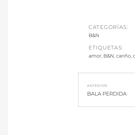
CATEGORÍAS:
B&N
ETIQUETAS:
,
,
,
amor
B&N
cariño
Navegació
ANTERIOR
de
Entrada
BALA PERDIDA
anterior:
entradas