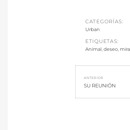
CATEGORÍAS:
Urban
ETIQUETAS:
,
,
Animal
deseo
mir
Navegació
ANTERIOR
de
Entrada
SU REUNIÓN
anterior:
entradas