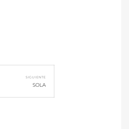
SIGUIENTE
Entrada
SOLA
siguiente: