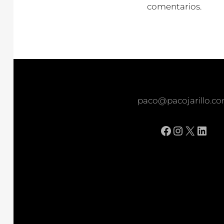
comentarios.
paco@pacojarillo.c
Facebook
Instagr
X
Link