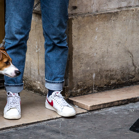
C
O
J
A
R
I
L
L
O