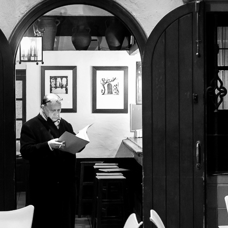
C
O
J
A
R
I
L
L
O