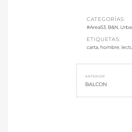
CATEGORÍAS:
,
,
#Area53
B&N
Urba
ETIQUETAS:
,
,
carta
hombre
lect
Navegació
ANTERIOR
de
Entrada
BALCON
anterior:
entradas