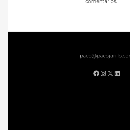
comentarios.
paco@pacojarillo.c
Facebook
Instagr
X
Link