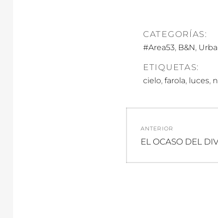
CATEGORÍAS:
,
,
#Area53
B&N
Urba
ETIQUETAS:
,
,
,
cielo
farola
luces
n
Navegació
ANTERIOR
de
Entrada
EL OCASO DEL DI
anterior:
entradas