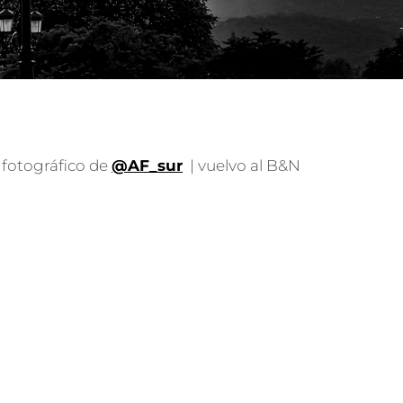
 fotográfico de
@AF_sur
| vuelvo al B&N