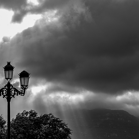
C
O
J
A
R
I
L
L
O