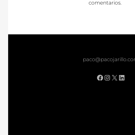
comentarios.
paco@pacojarillo.c
Facebook
Instagr
X
Link