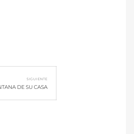
SIGUIENTE
a
NTANA DE SU CASA
te: