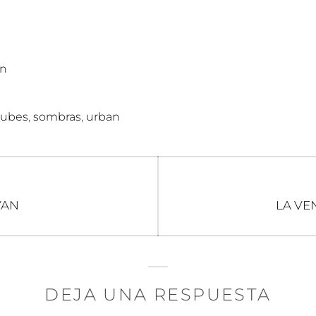
n
,
,
ubes
sombras
urban
n
Entrad
VAN
LA VE
siguien
DEJA UNA RESPUESTA