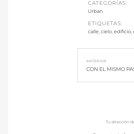
CATEGORÍAS:
Urban
ETIQUETAS:
,
,
,
calle
cielo
edificio
Navegació
ANTERIOR
de
Entrada
CON EL MISMO PA
anterior:
entradas
Tu dirección d