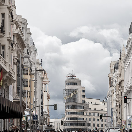
C
O
J
A
R
I
L
L
O