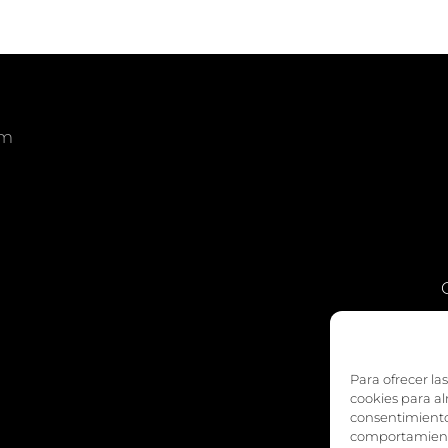
om
am
edIn
Para ofrecer la
cookies para al
consentimiento
comportamiento 