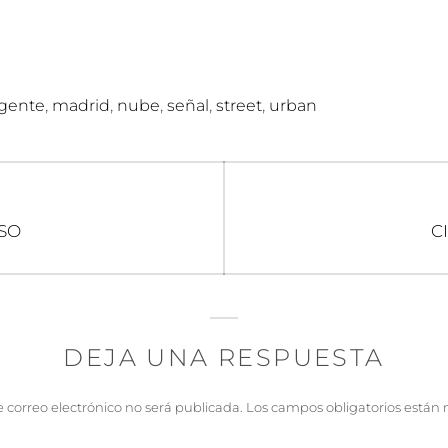
,
,
,
,
,
gente
madrid
nube
señal
street
urban
n
E
SO
C
si
DEJA UNA RESPUESTA
e correo electrónico no será publicada.
Los campos obligatorios están