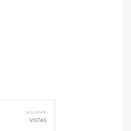
SIGUIENTE
Entrada
VISTAS
siguiente: