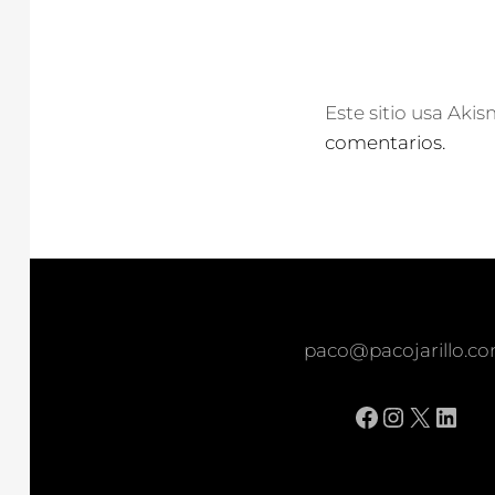
Este sitio usa Aki
comentarios.
paco@pacojarillo.c
Facebook
Instagr
X
Link