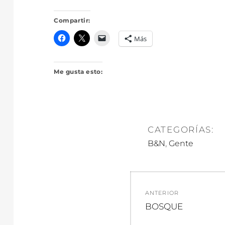
Compartir:
Más
Me gusta esto:
CATEGORÍAS:
,
B&N
Gente
Navegació
ANTERIOR
de
Entrada
BOSQUE
anterior: