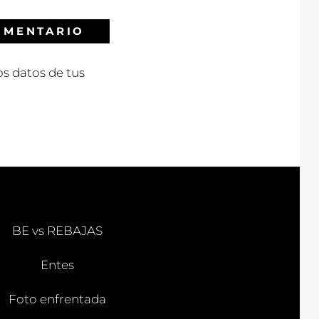
s datos de tus
BE vs REBAJAS
Entes
Foto enfrentada