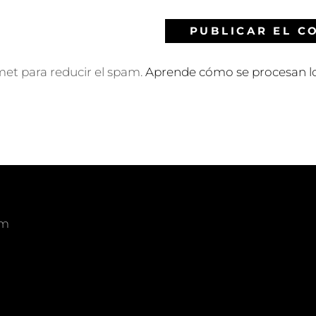
smet para reducir el spam.
Aprende cómo se procesan lo
om
am
edIn