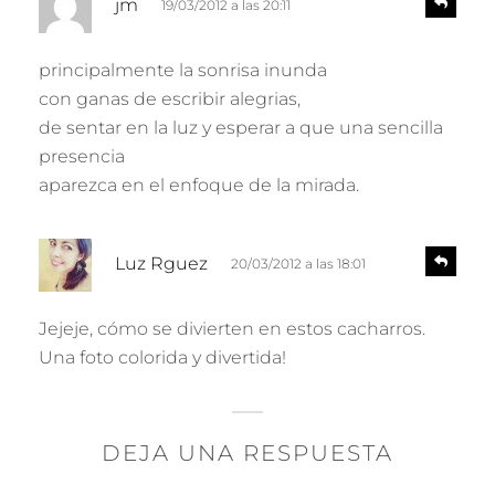
jm
19/03/2012 a las 20:11
e
i
s
c
p
principalmente la sonrisa inunda
e
o
con ganas de escribir alegrias,
n
:
d
de sentar en la luz y esperar a que una sencilla
e
presencia
r
aparezca en el enfoque de la mirada.
d
R
Luz Rguez
20/03/2012 a las 18:01
e
i
s
c
p
Jejeje, cómo se divierten en estos cacharros.
e
o
Una foto colorida y divertida!
n
:
d
e
r
DEJA UNA RESPUESTA