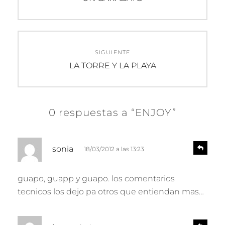
anterior:
entradas
SIGUIENTE
Entrada
LA TORRE Y LA PLAYA
siguiente:
0 respuestas a “ENJOY”
d
R
sonia
18/03/2012 a las 13:23
e
i
s
c
p
guapo, guapp y guapo. los comentarios
e
o
tecnicos los dejo pa otros que entiendan mas…
n
:
d
e
d
r
R