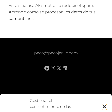
Este sitio usa Akismet para reducir el spam.
Aprende cómo se procesan los datos de tus
comentarios.
paco@pacojarillo.com
Facebook
Instagram
X
LinkedIn
BE vs REBAJAS
Gestionar el
consentimiento de las
Entes