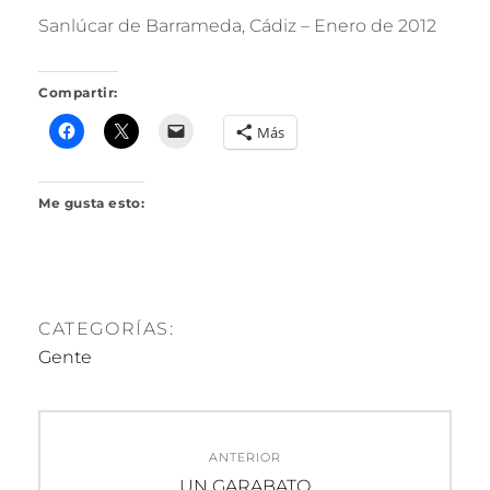
R
Sanlúcar de Barrameda, Cádiz – Enero de 2012
I
L
L
Compartir:
O
Más
Me gusta esto:
CATEGORÍAS:
Gente
Navegación
ANTERIOR
de
Entrada
UN GARABATO