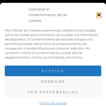
BE vs REBAJAS
Gestionar el
consentimiento de las
Entes
cookies
Foto enfrentada
Para ofrecer las mejores experiencias, utilizamos tecnologías
como las cookies para almacenar y/o acceder a la información
Capturar y compartir
del dispositivo. El consentimiento de estas tecnologías nos
permitirá procesar datos como el comportamiento de
Vía larga
navegación o las identificaciones únicas en este sitio. No
consentir o retirar el consentimiento, puede afectar
negativamente a ciertas características y funciones.
ACEPTAR
DENEGAR
COPYRIGHT ©2026
PACOJARILLO
. TODOS LOS
DERECHOS RESERVADOS. |
VER PREFERENCIAS
FOTOGRAFIE POR
CATCH THEMES
Política de cookies