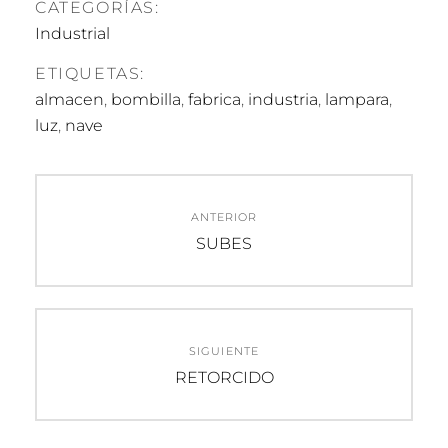
CATEGORÍAS:
Industrial
ETIQUETAS:
almacen
,
bombilla
,
fabrica
,
industria
,
lampara
,
luz
,
nave
Navegación
ANTERIOR
de
Entrada
SUBES
anterior:
entradas
SIGUIENTE
Entrada
RETORCIDO
siguiente: