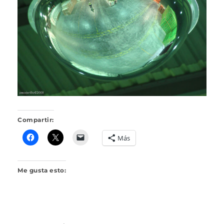
R
I
L
L
O
Compartir:
Más
Me gusta esto: