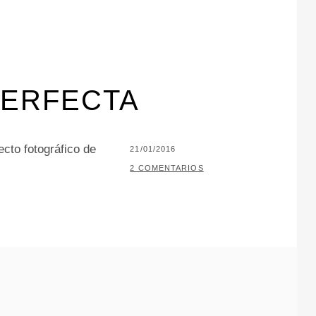
PERFECTA
cto fotográfico de
PUBLICADO
21/01/2016
EL
POR
P
2 COMENTARIOS
A
C
O
J
A
R
I