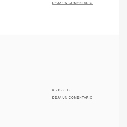
EL
POR
P
DEJA UN COMENTARIO
A
C
O
J
A
R
I
L
L
O
PUBLICADO
01/10/2012
EL
POR
P
DEJA UN COMENTARIO
A
C
O