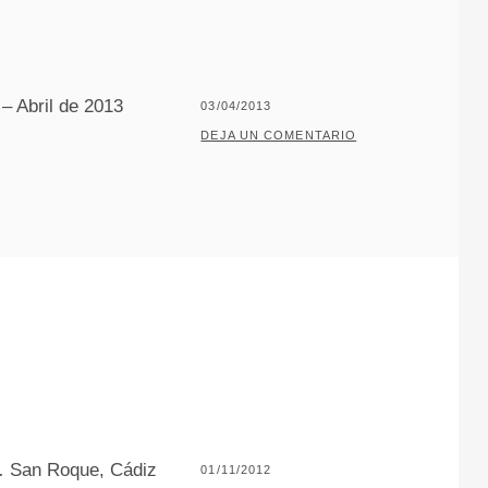
L
L
O
– Abril de 2013
PUBLICADO
03/04/2013
EL
POR
P
DEJA UN COMENTARIO
A
C
O
J
A
R
I
L
L
O
… San Roque, Cádiz
PUBLICADO
01/11/2012