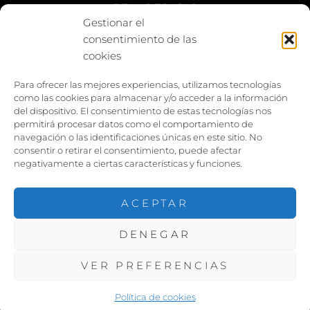
BE vs REBAJAS
Gestionar el
consentimiento de las
Entes
cookies
Foto enfrentada
Para ofrecer las mejores experiencias, utilizamos tecnologías
como las cookies para almacenar y/o acceder a la información
Capturar y compartir
del dispositivo. El consentimiento de estas tecnologías nos
permitirá procesar datos como el comportamiento de
Vía larga
navegación o las identificaciones únicas en este sitio. No
consentir o retirar el consentimiento, puede afectar
negativamente a ciertas características y funciones.
ACEPTAR
DENEGAR
COPYRIGHT ©2026
PACOJARILLO
. TODOS LOS
DERECHOS RESERVADOS. |
VER PREFERENCIAS
FOTOGRAFIE POR
CATCH THEMES
Política de cookies