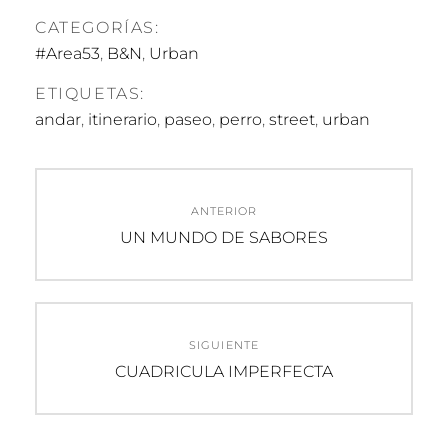
CATEGORÍAS:
#Area53
,
B&N
,
Urban
ETIQUETAS:
andar
,
itinerario
,
paseo
,
perro
,
street
,
urban
Navegación
ANTERIOR
de
Entrada
UN MUNDO DE SABORES
anterior:
entradas
SIGUIENTE
Entrada
CUADRICULA IMPERFECTA
siguiente: