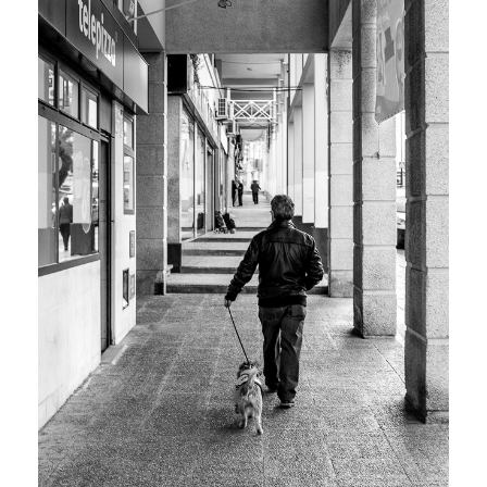
R
I
L
L
O