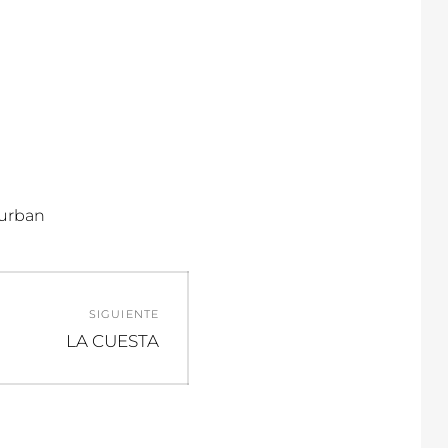
urban
SIGUIENTE
Entrada
LA CUESTA
siguiente: