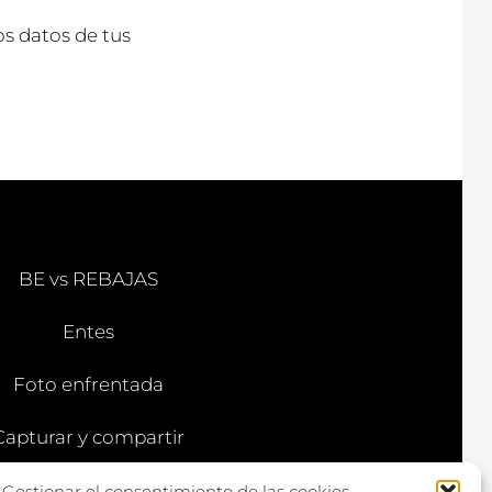
s datos de tus
BE vs REBAJAS
Entes
Foto enfrentada
Capturar y compartir
Vía larga
Gestionar el consentimiento de las cookies