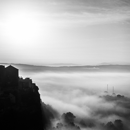
C
O
J
A
R
I
L
L
O