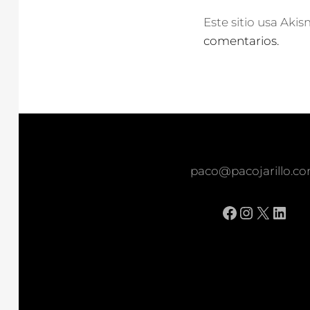
Este sitio usa Aki
comentarios.
paco@pacojarillo.c
Facebook
Instagr
X
Link