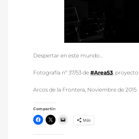
Despertar en este mundo…
Fotografía nº 37/53 de
#Area53
, proyecto
Arcos de la Frontera, Noviembre de 2015
Compartir:
Más