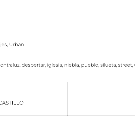
,
jes
Urban
,
,
,
,
,
,
,
contraluz
despertar
iglesia
niebla
pueblo
silueta
street
n
CASTILLO