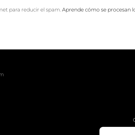
smet para reducir el spam.
Aprende cómo se procesan lo
om
am
edIn