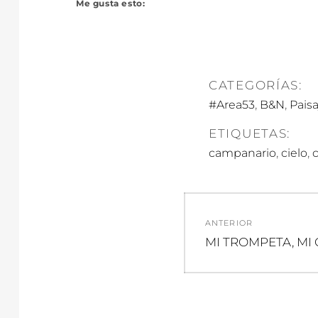
Me gusta esto:
CATEGORÍAS:
,
,
#Area53
B&N
Paisa
ETIQUETAS:
,
,
campanario
cielo
Navegació
ANTERIOR
de
Entrada
MI TROMPETA, MI 
anterior:
entradas