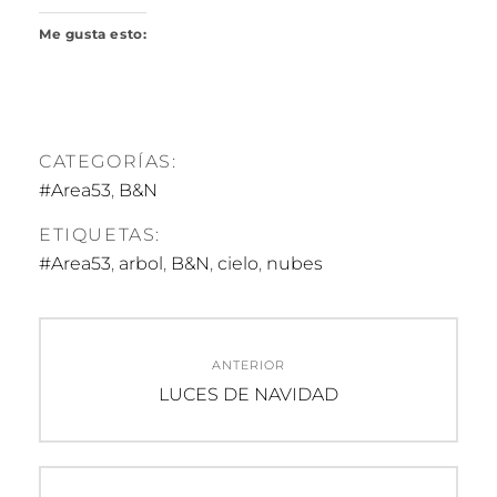
Me gusta esto:
CATEGORÍAS:
#Area53
,
B&N
ETIQUETAS:
#Area53
,
arbol
,
B&N
,
cielo
,
nubes
Navegación
ANTERIOR
de
Entrada
LUCES DE NAVIDAD
anterior:
entradas