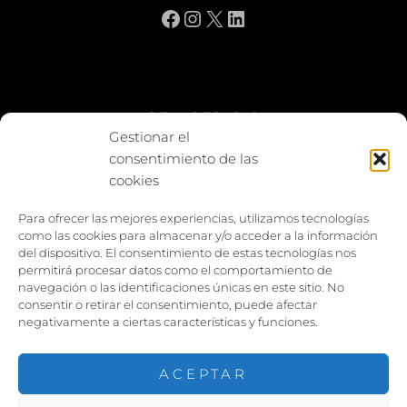
Facebook
Instagram
X
LinkedIn
BE vs REBAJAS
Gestionar el
consentimiento de las
Entes
cookies
Foto enfrentada
Para ofrecer las mejores experiencias, utilizamos tecnologías
como las cookies para almacenar y/o acceder a la información
Capturar y compartir
del dispositivo. El consentimiento de estas tecnologías nos
permitirá procesar datos como el comportamiento de
Vía larga
navegación o las identificaciones únicas en este sitio. No
consentir o retirar el consentimiento, puede afectar
negativamente a ciertas características y funciones.
ACEPTAR