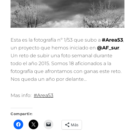
R
I
L
L
O
Esta es la fotografía nº 1/53 que subo a
#Area53
,
un proyecto que hemos iniciado en
@AF_sur
.
Un reto de subir una foto semanal durante
todo el año 2015. Somos 18 aficionados a la
fotografía que afrontamos con ganas este reto.
Nos queda un año por delante…
Mas info:
#Area53
Compartir:
Más