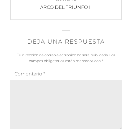
Entrada
ARCO DEL TRIUNFO II
siguiente:
DEJA UNA RESPUESTA
Tu dirección de correo electrónico no será publicada.
Los
campos obligatorios están marcados con
*
Comentario
*