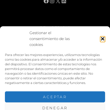
Facebook
Instagram
X
LinkedIn
BE vs REBAJAS
Gestionar el
consentimiento de las
Entes
cookies
Foto enfrentada
Para ofrecer las mejores experiencias, utilizamos tecnologías
como las cookies para almacenar y/o acceder a la información
Capturar y compartir
del dispositivo. El consentimiento de estas tecnologías nos
permitirá procesar datos como el comportamiento de
Vía larga
navegación o las identificaciones únicas en este sitio. No
consentir o retirar el consentimiento, puede afectar
negativamente a ciertas características y funciones.
ACEPTAR
DENEGAR