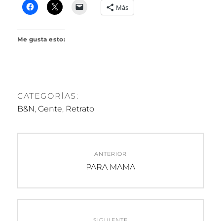
R
Más
I
L
L
Me gusta esto:
O
CATEGORÍAS:
B&N
,
Gente
,
Retrato
Navegación
ANTERIOR
de
Entrada
PARA MAMA
anterior:
entradas
SIGUIENTE