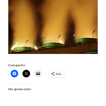
O
J
A
R
I
L
L
O
Compartir:
Más
Me gusta esto: