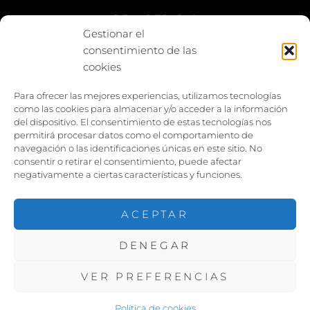
BE vs REBAJAS
Gestionar el
consentimiento de las
Entes
cookies
Foto enfrentada
Para ofrecer las mejores experiencias, utilizamos tecnologías
como las cookies para almacenar y/o acceder a la información
Capturar y compartir
del dispositivo. El consentimiento de estas tecnologías nos
permitirá procesar datos como el comportamiento de
Vía larga
navegación o las identificaciones únicas en este sitio. No
consentir o retirar el consentimiento, puede afectar
negativamente a ciertas características y funciones.
ACEPTAR
DENEGAR
COPYRIGHT ©2026
PACOJARILLO
. TODOS LOS
DERECHOS RESERVADOS. |
VER PREFERENCIAS
FOTOGRAFIE POR
CATCH THEMES
Política de cookies