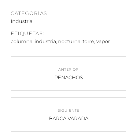
CATEGORÍAS:
Industrial
ETIQUETAS:
columna
,
industria
,
nocturna
,
torre
,
vapor
Navegación
ANTERIOR
de
Entrada
PENACHOS
anterior:
entradas
SIGUIENTE
Entrada
BARCA VARADA
siguiente: