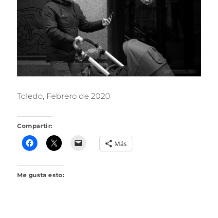
R
I
L
L
O
Toledo, Febrero de 2020
Compartir:
Más
Me gusta esto: