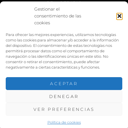
BE vs REBAJAS
Gestionar el
consentimiento de las
Entes
cookies
Foto enfrentada
Para ofrecer las mejores experiencias, utilizamos tecnologías
como las cookies para almacenar y/o acceder a la información
Capturar y compartir
del dispositivo. El consentimiento de estas tecnologías nos
permitirá procesar datos como el comportamiento de
Vía larga
navegación o las identificaciones únicas en este sitio. No
consentir o retirar el consentimiento, puede afectar
negativamente a ciertas características y funciones.
ACEPTAR
DENEGAR
COPYRIGHT ©2026
PACOJARILLO
. TODOS LOS
DERECHOS RESERVADOS. |
VER PREFERENCIAS
FOTOGRAFIE POR
CATCH THEMES
Política de cookies