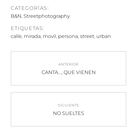
CATEGORÍAS:
B&N
,
Streetphotography
ETIQUETAS:
calle
,
mirada
,
movil
,
persona
,
street
,
urban
Navegación
ANTERIOR
de
Entrada
CANTA…, QUE VIENEN
anterior:
entradas
SIGUIENTE
Entrada
NO SUELTES
siguiente: