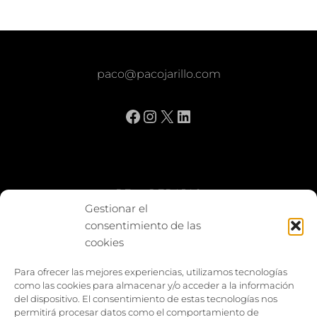
paco@pacojarillo.com
Facebook
Instagram
X
LinkedIn
BE vs REBAJAS
Gestionar el
consentimiento de las
Entes
cookies
Foto enfrentada
Para ofrecer las mejores experiencias, utilizamos tecnologías
como las cookies para almacenar y/o acceder a la información
Capturar y compartir
del dispositivo. El consentimiento de estas tecnologías nos
permitirá procesar datos como el comportamiento de