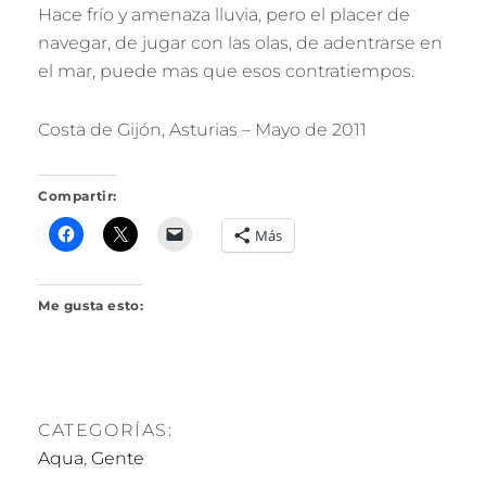
O
Hace frío y amenaza lluvia, pero el placer de
J
navegar, de jugar con las olas, de adentrarse en
A
R
el mar, puede mas que esos contratiempos.
I
L
L
Costa de Gijón, Asturias – Mayo de 2011
O
Compartir:
Más
Me gusta esto:
CATEGORÍAS:
Aqua
,
Gente