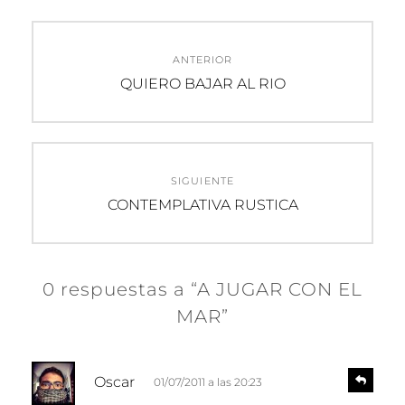
Navegación
ANTERIOR
de
Entrada
QUIERO BAJAR AL RIO
anterior:
entradas
SIGUIENTE
Entrada
CONTEMPLATIVA RUSTICA
siguiente:
0 respuestas a “A JUGAR CON EL
MAR”
d
R
Oscar
01/07/2011 a las 20:23
e
i