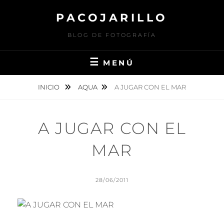
Saltar
PACOJARILLO
al
contenido
BLOG DE FOTOGRAFÍA
MENÚ
INICIO
AQUA
A JUGAR CON EL MAR
A JUGAR CON EL
MAR
PUBLICADO
28/06/2011
EL
POR
P
A
C