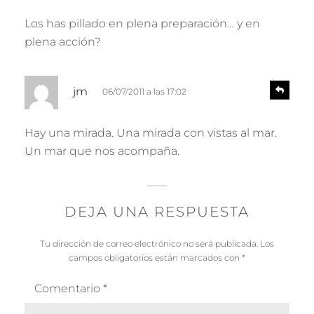
s
c
p
Los has pillado en plena preparación… y en
e
o
plena acción?
n
:
d
e
d
r
R
jm
06/07/2011 a las 17:02
e
i
s
c
p
Hay una mirada. Una mirada con vistas al mar.
e
o
Un mar que nos acompaña.
n
:
d
e
r
DEJA UNA RESPUESTA
Tu dirección de correo electrónico no será publicada.
Los
campos obligatorios están marcados con
*
Comentario
*