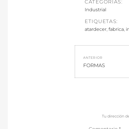
CATEGORÍAS:
Industrial
ETIQUETAS:
,
,
atardecer
fabrica
i
Navegació
ANTERIOR
de
Entrada
FORMAS
anterior:
entradas
Tu dirección d