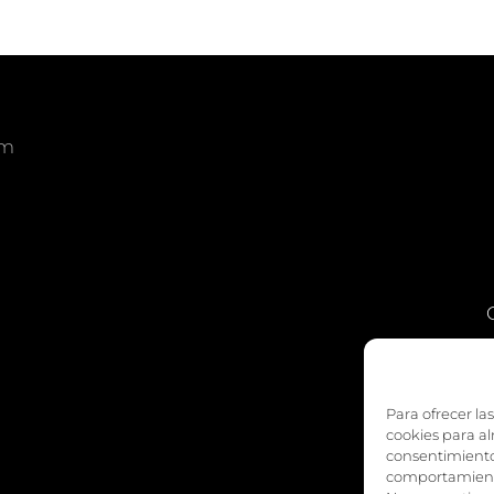
om
am
edIn
Para ofrecer la
cookies para al
consentimiento
comportamiento 