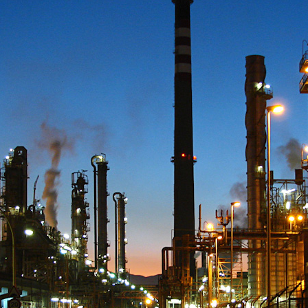
C
O
J
A
R
I
L
L
O