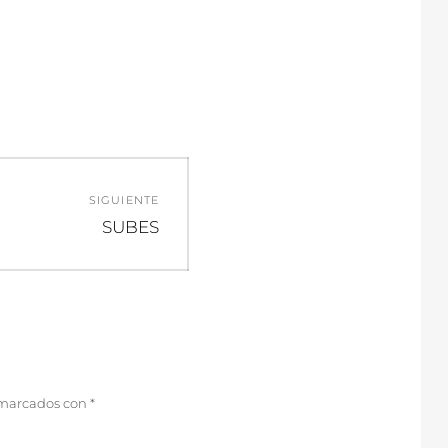
SIGUIENTE
Entrada
SUBES
siguiente:
 marcados con
*