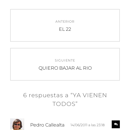
Navegación
ANTERIOR
de
Entrada
EL 22
anterior:
entradas
SIGUIENTE
Entrada
QUIERO BAJAR AL RIO
siguiente:
6 respuestas a “YA VIENEN
TODOS”
d
R
Pedro Callealta
14/06/2011 a las 23:18
e
i