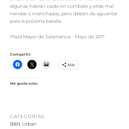
R
algunas habrán caido en combate y otras mal
I
heridas o manchadas, pero deben de aguantar
L
L
para la próxima batalla.
O
Plaza Mayor de Salamanca – Mayo de 2011
Compartir:
Más
Me gusta esto:
CATEGORÍAS:
B&N
,
Urban