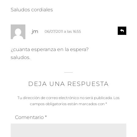
Saludos cordiales
d
R
jm
06/07/2011 a las 16:55
e
i
s
c
p
¿cuanta esperanza en la espera?
e
o
saludos.
n
:
d
e
r
DEJA UNA RESPUESTA
Tu dirección de correo electrónico no será publicada.
Los
campos obligatorios están marcados con
*
Comentario
*