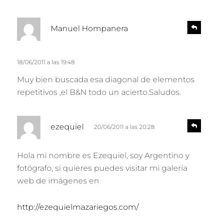
d
R
Manuel Hompanera
e
i
s
c
p
e
18/06/2011 a las 19:48
o
n
:
Muy bien buscada esa diagonal de elementos
d
e
repetitivos ,el B&N todo un acierto.Saludos.
r
d
R
ezequiel
20/06/2011 a las 20:28
e
i
s
c
p
Hola mi nombre es Ezequiel, soy Argentino y
e
o
fotógrafo, si quieres puedes visitar mi galería
n
:
d
web de imágenes en
e
r
http://ezequielmazariegos.com/