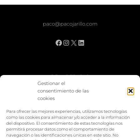
paco@pacojarillo.com
Facebook
Instagram
X
LinkedIn
BE vs REBAJAS
Gestionar el
consentimiento de las
Entes
cookies
Foto enfrentada
Para ofrecer las mejores experiencias, utilizamos tecnologías
como las cookies para almacenar y/o acceder a la información
Capturar y compartir
del dispositivo. El consentimiento de estas tecnologías nos
permitirá procesar datos como el comportamiento de
Vía larga
navegación o las identificaciones únicas en este sitio. No