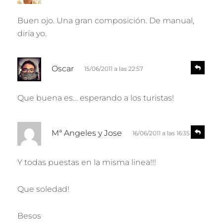
s
c
p
Buen ojo. Una gran composición. De manual,
e
o
diría yo.
n
:
d
e
d
r
R
Oscar
15/06/2011 a las 22:57
e
i
s
c
p
Que buena es… esperando a los turistas!
e
o
n
:
d
d
R
e
Mª Angeles y Jose
16/06/2011 a las 16:35
e
i
r
s
c
p
Y todas puestas en la misma linea!!!
e
o
n
:
d
Que soledad!
e
r
Besos