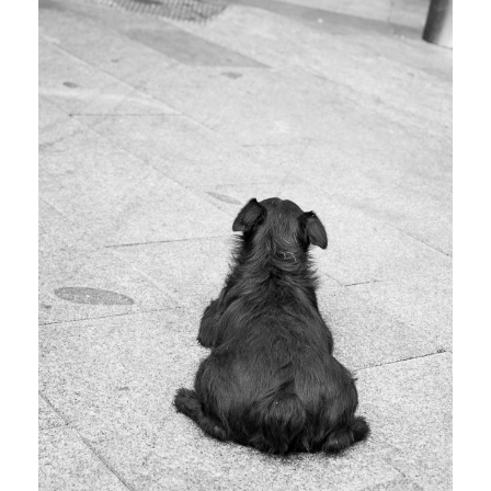
R
I
L
L
O