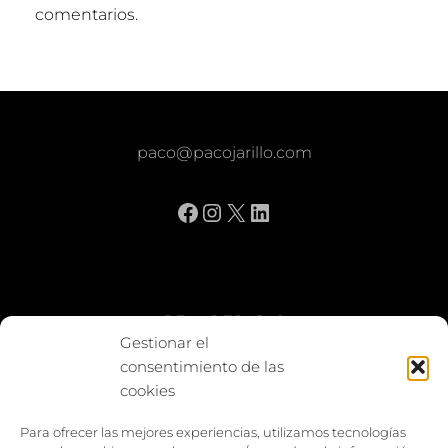
comentarios.
paco@pacojarillo.com
Facebook
Instagram
X
LinkedIn
BE vs REBAJAS
Gestionar el
consentimiento de las
Entes
cookies
Foto enfrentada
Para ofrecer las mejores experiencias, utilizamos tecnologías